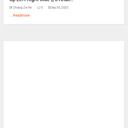
Zhiang Zie Yie
0
Sep 30, 2020
...
Readmore