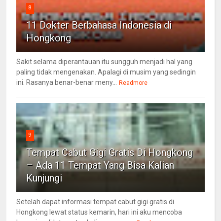
8
11 Dokter Berbahasa Indonesia di
Hongkong
Sakit selama diperantauan itu sungguh menjadi hal yang
paling tidak mengenakan. Apalagi di musim yang sedingin
ini. Rasanya benar-benar meny...
Readmore
9
Tempat Cabut Gigi Gratis Di Hongkong
– Ada 11 Tempat Yang Bisa Kalian
Kunjungi
Setelah dapat informasi tempat cabut gigi gratis di
Hongkong lewat status kemarin, hari ini aku mencoba