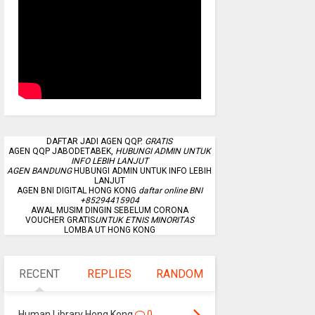
DAFTAR JADI AGEN QQP.
GRATIS
AGEN QQP JABODETABEK,
HUBUNGI ADMIN UNTUK
INFO LEBIH LANJUT
AGEN BANDUNG
HUBUNGI ADMIN UNTUK INFO LEBIH
LANJUT
AGEN BNI DIGITAL HONG KONG
daftar online BNI
+85294415904
AWAL MUSIM DINGIN SEBELUM CORONA
VOUCHER GRATIS
UNTUK ETNIS MINORITAS
LOMBA UT HONG KONG
RECENT
REPLIES
RANDOM
Human Library Hong Kong
0