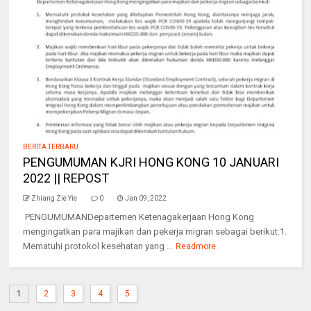
BERITA TERBARU
PENGUMUMAN KJRI HONG KONG 10 JANUARI
2022 || REPOST
Zhiang Zie Yie
0
Jan 09, 2022
PENGUMUMANDepartemen Ketenagakerjaan Hong Kong
mengingatkan para majikan dan pekerja migran sebagai berikut:1.
Mematuhi protokol kesehatan yang ...
Readmore
1
2
3
4
5