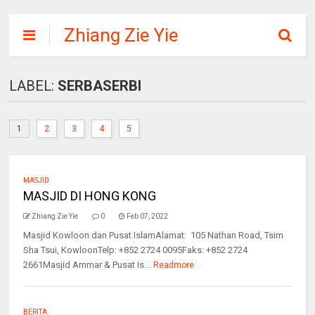
Zhiang Zie Yie
LABEL:
SERBASERBI
1
2
3
4
5
MASJID
MASJID DI HONG KONG
Zhiang Zie Yie
0
Feb 07, 2022
Masjid Kowloon dan Pusat IslamAlamat: 105 Nathan Road, Tsim
Sha Tsui, KowloonTelp: +852 2724 0095Faks: +852 2724
2661Masjid Ammar & Pusat Is...
Readmore
BERITA