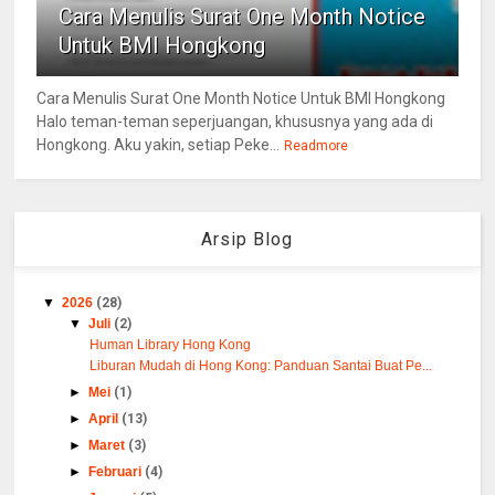
Cara Menulis Surat One Month Notice
Untuk BMI Hongkong
Cara Menulis Surat One Month Notice Untuk BMI Hongkong
Halo teman-teman seperjuangan, khususnya yang ada di
Hongkong. Aku yakin, setiap Peke...
Readmore
Arsip Blog
▼
2026
(28)
▼
Juli
(2)
Human Library Hong Kong
Liburan Mudah di Hong Kong: Panduan Santai Buat Pe...
►
Mei
(1)
►
April
(13)
►
Maret
(3)
►
Februari
(4)