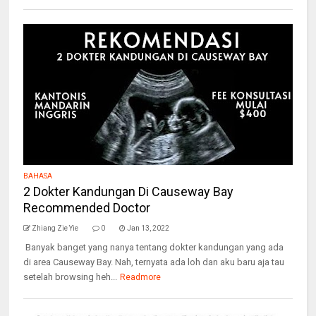
BAHASA
2 Dokter Kandungan Di Causeway Bay
Recommended Doctor
Zhiang Zie Yie
0
Jan 13, 2022
Banyak banget yang nanya tentang dokter kandungan yang ada
di area Causeway Bay. Nah, ternyata ada loh dan aku baru aja tau
setelah browsing heh...
Readmore