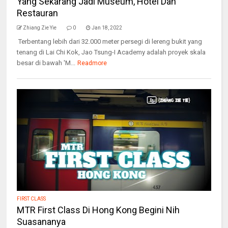
Yang Sekarang Jadi Museum, Hotel Dan
Restauran
Zhiang Zie Yie
0
Jan 18, 2022
Terbentang lebih dari 32.000 meter persegi di lereng bukit yang
tenang di Lai Chi Kok, Jao Tsung-I Academy adalah proyek skala
besar di bawah 'M...
Readmore
FIRST CLASS
MTR First Class Di Hong Kong Begini Nih
Suasananya