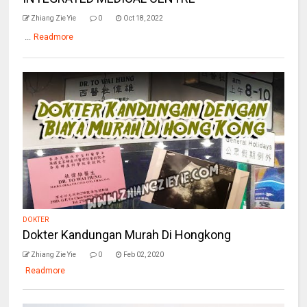
Zhiang Zie Yie
0
Oct 18, 2022
...
Readmore
DOKTER
Dokter Kandungan Murah Di Hongkong
Zhiang Zie Yie
0
Feb 02, 2020
Readmore