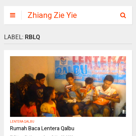
Zhiang Zie Yie
LABEL:
RBLQ
LENTERA QALBU
Rumah Baca Lentera Qalbu