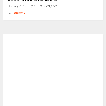
Zhiang Zie Yie
0
Jan 24, 2022
...
Readmore