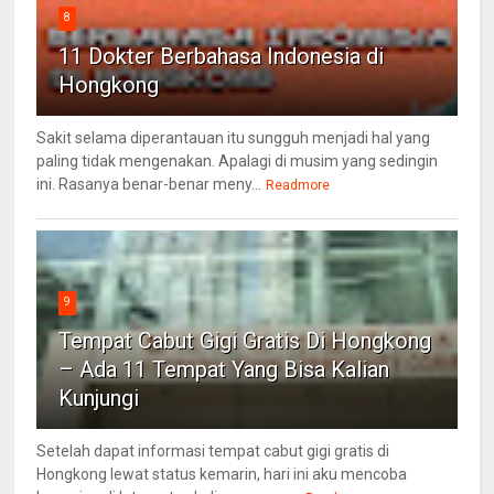
8
11 Dokter Berbahasa Indonesia di
Hongkong
Sakit selama diperantauan itu sungguh menjadi hal yang
paling tidak mengenakan. Apalagi di musim yang sedingin
ini. Rasanya benar-benar meny...
Readmore
9
Tempat Cabut Gigi Gratis Di Hongkong
– Ada 11 Tempat Yang Bisa Kalian
Kunjungi
Setelah dapat informasi tempat cabut gigi gratis di
Hongkong lewat status kemarin, hari ini aku mencoba