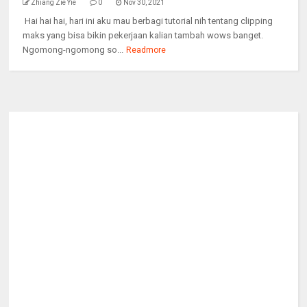
Zhiang Zie Yie
0
Nov 30, 2021
Hai hai hai, hari ini aku mau berbagi tutorial nih tentang clipping
maks yang bisa bikin pekerjaan kalian tambah wows banget.
Ngomong-ngomong so...
Readmore