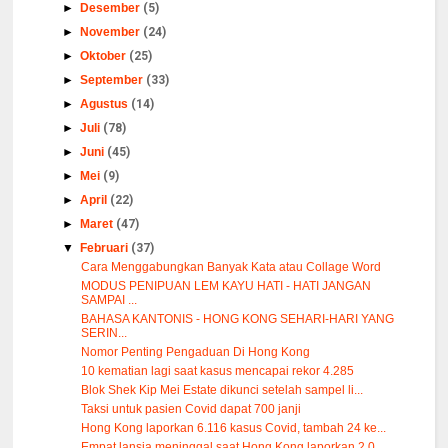
►
Desember
(5)
►
November
(24)
►
Oktober
(25)
►
September
(33)
►
Agustus
(14)
►
Juli
(78)
►
Juni
(45)
►
Mei
(9)
►
April
(22)
►
Maret
(47)
▼
Februari
(37)
Cara Menggabungkan Banyak Kata atau Collage Word
MODUS PENIPUAN LEM KAYU HATI - HATI JANGAN
SAMPAI ...
BAHASA KANTONIS - HONG KONG SEHARI-HARI YANG
SERIN...
Nomor Penting Pengaduan Di Hong Kong
10 kematian lagi saat kasus mencapai rekor 4.285
Blok Shek Kip Mei Estate dikunci setelah sampel li...
Taksi untuk pasien Covid dapat 700 janji
Hong Kong laporkan 6.116 kasus Covid, tambah 24 ke...
Empat lansia meninggal saat Hong Kong laporkan 2.0...