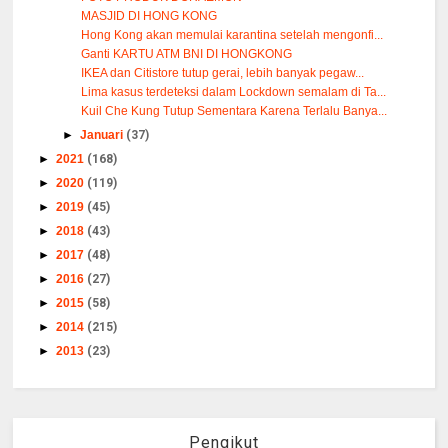
MASJID DI HONG KONG
Hong Kong akan memulai karantina setelah mengonfi...
Ganti KARTU ATM BNI DI HONGKONG
IKEA dan Citistore tutup gerai, lebih banyak pegaw...
Lima kasus terdeteksi dalam Lockdown semalam di Ta...
Kuil Che Kung Tutup Sementara Karena Terlalu Banya...
►
Januari
(37)
►
2021
(168)
►
2020
(119)
►
2019
(45)
►
2018
(43)
►
2017
(48)
►
2016
(27)
►
2015
(58)
►
2014
(215)
►
2013
(23)
Pengikut