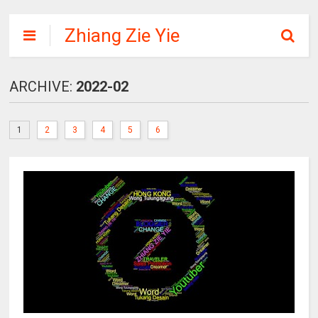
Zhiang Zie Yie
ARCHIVE:
2022-02
1
2
3
4
5
6