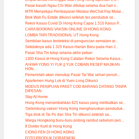
Pasar basah Ngau Chi Wan ditutup selama dua hari s...
MTR Menyetujui Pembayaran Melalui WeChat Pay Mulai...
Blok Wah Fu Estate dikunci setelah tes penduduk se...
Rekor Kasus Covid Di Hong Kong Capai 1.510 Kasus P...
CARA BOOKING VAKSIN ONLINE DI HONG KONG
LOMBA TARI TRADISIONAL UT Hong Kong
Sembilan kasus terdeteksi di penguncian semalam ar...
Setidaknya ada 1.325 Kasus Harian Baru pada Hari J...
Pasar Sha Tin tutup selama akhir pekan
1300 Kasus di Hong Kong Catatan Rekor Selama Kasus...
AI KWA YONG YI YUK || YUK COBAIN RESEP MAJIKAN
HON...
Pemerintah akan menutup Pasar Tai Wai sehari penuh...
Apartemen Hung Lok di Yuen Long Dikunci
MODUS PENIPUAN PAKET COD BARANG DATANG TANPA
DIPESAN
Stay At Home
Hong Kong menambahkan 625 kasus yang melibatkan se...
'Gelembung vaksin' Hong Kong mengharuskan penduduk...
Tiga blok di Tai Po dan Sha Tin dikunci setelah sa...
Warga Hongkong buru-buru potong rambut sebelum pen...
8 Dokter Kulit di Hong Kong
CIONG FEN DI HONG KONG
FOTO PRODUK DORAEMON