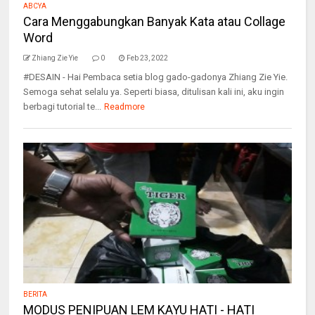
ABCYA
Cara Menggabungkan Banyak Kata atau Collage
Word
Zhiang Zie Yie
0
Feb 23, 2022
#DESAIN - Hai Pembaca setia blog gado-gadonya Zhiang Zie Yie.
Semoga sehat selalu ya. Seperti biasa, ditulisan kali ini, aku ingin
berbagi tutorial te...
Readmore
BERITA
MODUS PENIPUAN LEM KAYU HATI - HATI