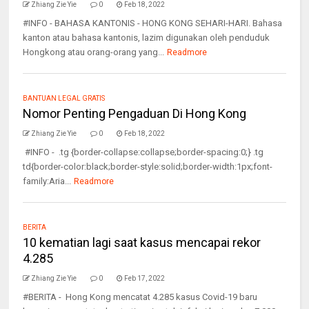
Zhiang Zie Yie
0
Feb 18, 2022
#INFO - BAHASA KANTONIS - HONG KONG SEHARI-HARI. Bahasa
kanton atau bahasa kantonis, lazim digunakan oleh penduduk
Hongkong atau orang-orang yang...
Readmore
BANTUAN LEGAL GRATIS
Nomor Penting Pengaduan Di Hong Kong
Zhiang Zie Yie
0
Feb 18, 2022
#INFO - .tg {border-collapse:collapse;border-spacing:0;} .tg
td{border-color:black;border-style:solid;border-width:1px;font-
family:Aria...
Readmore
BERITA
10 kematian lagi saat kasus mencapai rekor
4.285
Zhiang Zie Yie
0
Feb 17, 2022
#BERITA - Hong Kong mencatat 4.285 kasus Covid-19 baru