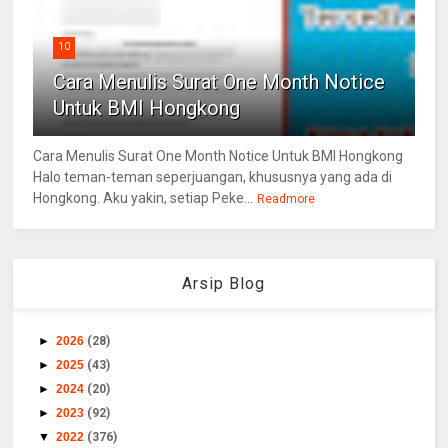
10
Cara Menulis Surat One Month Notice
Untuk BMI Hongkong
Cara Menulis Surat One Month Notice Untuk BMI Hongkong
Halo teman-teman seperjuangan, khususnya yang ada di
Hongkong. Aku yakin, setiap Peke...
Readmore
Arsip Blog
►
2026
(28)
►
2025
(43)
►
2024
(20)
►
2023
(92)
▼
2022
(376)