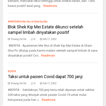
kemarin, mencatat rekor tertinggi untuk infeksi harian, dan 7.000
kasus positif awal yang...
Readmore
APARTEMEN Mei Wui di Shek Kip Mei
Blok Shek Kip Mei Estate dikunci setelah
sampel limbah dinyatakan positif
Zhiang Zie Yie
0
Feb 17, 2022
#BERITA - Apartemen Mei Wui di Shek Kip Mei Estate di Sham
Shui Po ditutup pada Kamis malam setelah sampel limbah di sana
dinyatakan positif Cov...
Readmore
BERITA
Taksi untuk pasien Covid dapat 700 janji
Zhiang Zie Yie
0
Feb 17, 2022
#BERITA - Setidaknya 700 janji temu telah dipesan untuk sekitar
200 taksi yang ditunjuk untuk pasien Covid-19 untuk mulai
beroperasi pada hari J...
Readmore