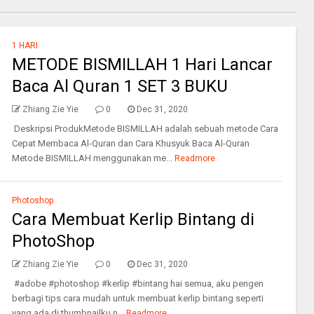
1 HARI
METODE BISMILLAH 1 Hari Lancar
Baca Al Quran 1 SET 3 BUKU
Zhiang Zie Yie
0
Dec 31, 2020
Deskripsi ProdukMetode BISMILLAH adalah sebuah metode Cara
Cepat Membaca Al-Quran dan Cara Khusyuk Baca Al-Quran
Metode BISMILLAH menggunakan me...
Readmore
Photoshop
Cara Membuat Kerlip Bintang di
PhotoShop
Zhiang Zie Yie
0
Dec 31, 2020
#adobe #photoshop #kerlip #bintang hai semua, aku pengen
berbagi tips cara mudah untuk membuat kerlip bintang seperti
yang ada di thumbnailku n...
Readmore