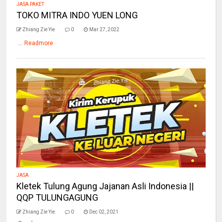
JASA PAKET
TOKO MITRA INDO YUEN LONG
Zhiang Zie Yie
0
Mar 27, 2022
...
Readmore
JASA
Kletek Tulung Agung Jajanan Asli Indonesia ||
QQP TULUNGAGUNG
Zhiang Zie Yie
0
Dec 02, 2021