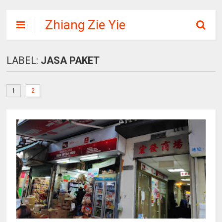
Zhiang Zie Yie
LABEL:
JASA PAKET
1
2