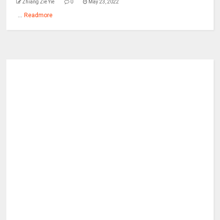
Zhiang Zie Yie
0
May 23, 2022
...
Readmore