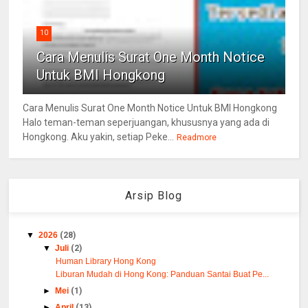
10
Cara Menulis Surat One Month Notice
Untuk BMI Hongkong
Cara Menulis Surat One Month Notice Untuk BMI Hongkong
Halo teman-teman seperjuangan, khususnya yang ada di
Hongkong. Aku yakin, setiap Peke...
Readmore
Arsip Blog
▼
2026
(28)
▼
Juli
(2)
Human Library Hong Kong
Liburan Mudah di Hong Kong: Panduan Santai Buat Pe...
►
Mei
(1)
►
April
(13)