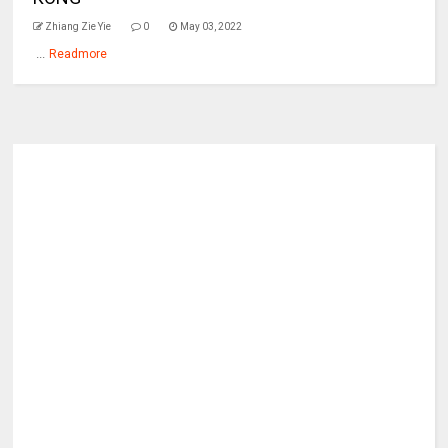
Zhiang Zie Yie
0
May 03, 2022
...
Readmore