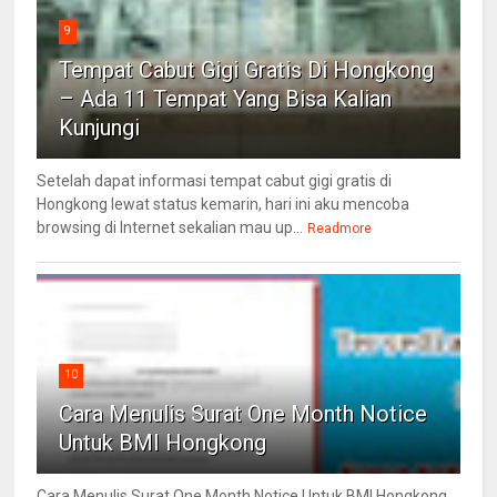
9
Tempat Cabut Gigi Gratis Di Hongkong
– Ada 11 Tempat Yang Bisa Kalian
Kunjungi
Setelah dapat informasi tempat cabut gigi gratis di
Hongkong lewat status kemarin, hari ini aku mencoba
browsing di Internet sekalian mau up...
Readmore
10
Cara Menulis Surat One Month Notice
Untuk BMI Hongkong
Cara Menulis Surat One Month Notice Untuk BMI Hongkong