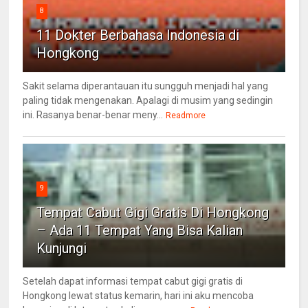
8
11 Dokter Berbahasa Indonesia di
Hongkong
Sakit selama diperantauan itu sungguh menjadi hal yang
paling tidak mengenakan. Apalagi di musim yang sedingin
ini. Rasanya benar-benar meny...
Readmore
9
Tempat Cabut Gigi Gratis Di Hongkong
– Ada 11 Tempat Yang Bisa Kalian
Kunjungi
Setelah dapat informasi tempat cabut gigi gratis di
Hongkong lewat status kemarin, hari ini aku mencoba