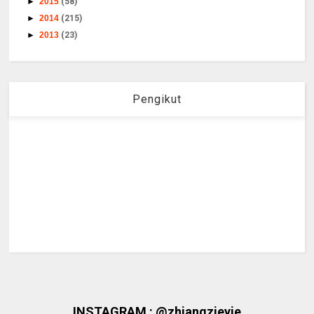
►
2015
(58)
►
2014
(215)
►
2013
(23)
Pengikut
INSTAGRAM : @zhiangzieyie