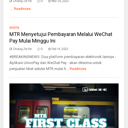
Zhiang Zie Yie
0
Mar 26, 2022
...
Readmore
BERITA
MTR Menyetujui Pembayaran Melalui WeChat
Pay Mulai Minggu Ini
Zhiang Zie Yie
0
Feb 14, 2022
#BREAKINGNEWS- Dua platform pembayaran elektronik lainnya -
Aplikasi UnionPay dan WeChat Pay - akan diterima untuk
penjualan tiket seluler MTR mulai h...
Readmore