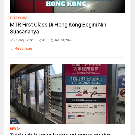
FIRST CLASS
MTR First Class Di Hong Kong Begini Nih
Suasananya
Zhiang Zie Yie
0
Jan 18, 2022
...
Readmore
BERITA