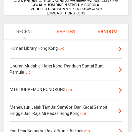
AGEN BNI DIGITAL HONG KONG
daftar online BNI +85294415904
AWAL MUSIM DINGIN SEBELUM CORONA
VOUCHER GRATIS
UNTUK ETNIS MINORITAS
LOMBA UT HONG KONG
RECENT
REPLIES
RANDOM
Human Library Hong Kong
0
Liburan Mudah di Hong Kong: Panduan Santai Buat
Pemula
0
MTR DORAEMON HONG KONG
0
Menelusuri Jejak TamJai SamGor: Dari Kedai Sempit
Hingga Jadi Raja Mi Pedas Hong Kong
0
Food Fair Bersama Royal Brunei Airlines
0