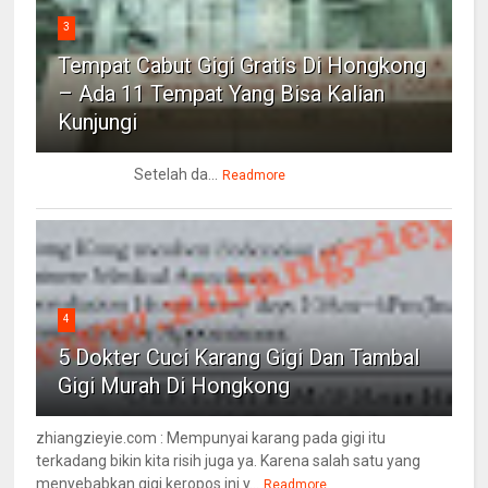
3
Tempat Cabut Gigi Gratis Di Hongkong
– Ada 11 Tempat Yang Bisa Kalian
Kunjungi
Setelah da...
Readmore
4
5 Dokter Cuci Karang Gigi Dan Tambal
Gigi Murah Di Hongkong
zhiangzieyie.com : Mempunyai karang pada gigi itu
terkadang bikin kita risih juga ya. Karena salah satu yang
menyebabkan gigi keropos ini y...
Readmore