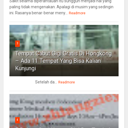
Sakit selama diperantauan itu sungguh menjadi hal yang
paling tidak mengenakan. Apalagi di musim yang sedingin
ini. Rasanya benar-benar meny...
Readmore
3
Tempat Cabut Gigi Gratis Di Hongkong
– Ada 11 Tempat Yang Bisa Kalian
Kunjungi
Setelah da...
Readmore
4