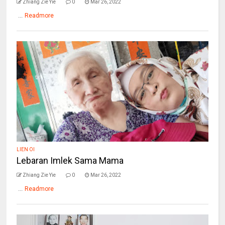
Zhiang Zie Yie
0
Mar 26, 2022
...
Readmore
LIEN OI
Lebaran Imlek Sama Mama
Zhiang Zie Yie
0
Mar 26, 2022
...
Readmore