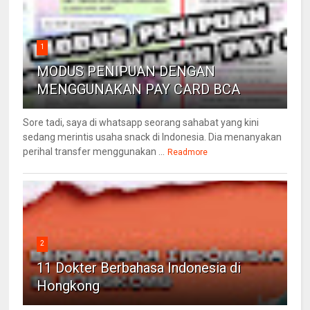
1
MODUS PENIPUAN DENGAN
MENGGUNAKAN PAY CARD BCA
Sore tadi, saya di whatsapp seorang sahabat yang kini
sedang merintis usaha snack di Indonesia. Dia menanyakan
perihal transfer menggunakan ...
Readmore
2
11 Dokter Berbahasa Indonesia di
Hongkong