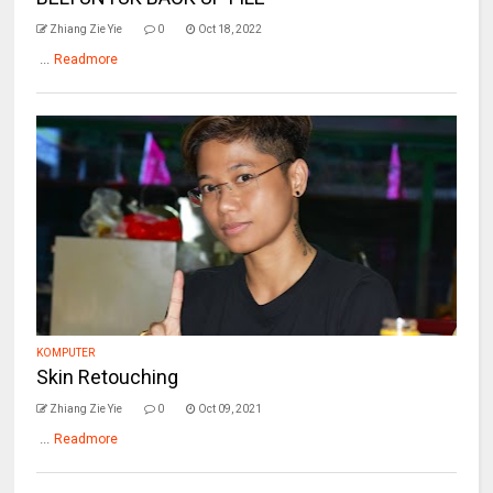
Zhiang Zie Yie
0
Oct 18, 2022
...
Readmore
KOMPUTER
Skin Retouching
Zhiang Zie Yie
0
Oct 09, 2021
...
Readmore