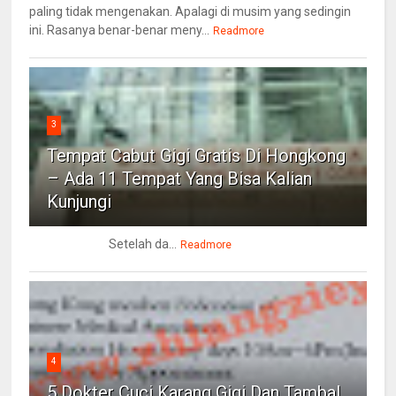
paling tidak mengenakan. Apalagi di musim yang sedingin
ini. Rasanya benar-benar meny...
Readmore
3
Tempat Cabut Gigi Gratis Di Hongkong
– Ada 11 Tempat Yang Bisa Kalian
Kunjungi
Setelah da...
Readmore
4
5 Dokter Cuci Karang Gigi Dan Tambal