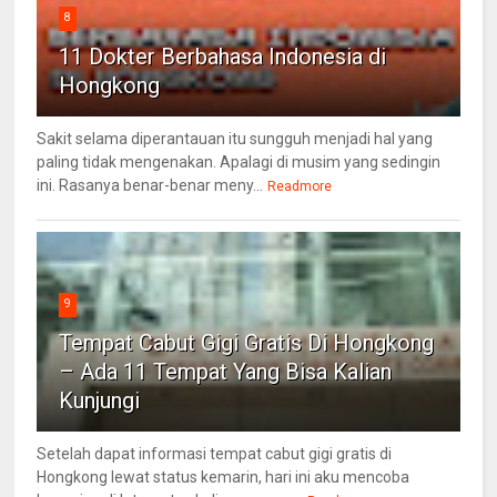
8
11 Dokter Berbahasa Indonesia di
Hongkong
Sakit selama diperantauan itu sungguh menjadi hal yang
paling tidak mengenakan. Apalagi di musim yang sedingin
ini. Rasanya benar-benar meny...
Readmore
9
Tempat Cabut Gigi Gratis Di Hongkong
– Ada 11 Tempat Yang Bisa Kalian
Kunjungi
Setelah dapat informasi tempat cabut gigi gratis di
Hongkong lewat status kemarin, hari ini aku mencoba